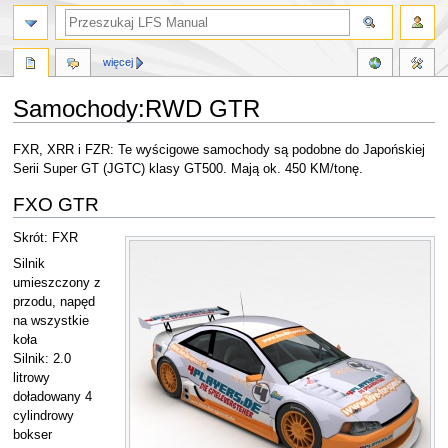
więcej
Samochody:RWD GTR
Przejdź
Przejdź
FXR, XRR i FZR: Te wyścigowe samochody są podobne do Japońskiej
do
do
Serii Super GT (JGTC) klasy GT500. Mają ok. 450 KM/tonę.
nawigacji
wyszukiwania
FXO GTR
Skrót: FXR
Silnik
umieszczony z
przodu, napęd
na wszystkie
koła
Silnik: 2.0
litrowy
doładowany 4
cylindrowy
bokser