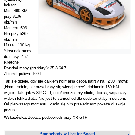
bokser
Moc: 490 KM
przy 8106
obr/min
Moment: 503
Nm przy 5267
obr/min
Masa: 1100 kg
Stosunek mocy
do masy: 452
KM/tonę
Rozkład masy (przód/tył): 35.3:64.7
Zbiornik paliwa: 100 L
Tak się dzieje, gdy nie całkiem normalna osoba patrzy na FZ50 i mówi:
„Hmm, ładnie, ale przydałoby się więcej mocy”, dokładnie 130 KM
więcej. Tak, jak w XR GTR, dołożone zostały slicki, docisk, wspaniały
widok i lekka dieta. Nie jest to samochód dla osób ze słabym sercem.
Od pierwszego momentu, kiedy się nim przejedziesz pokaże ci swoje
pazurki.
Wskazówka:
Zobacz podpowiedź przy XR GTR.
Samochody w Live for Speed
v