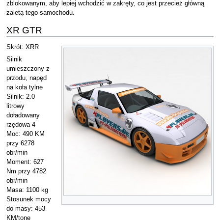
zblokowanym, aby lepiej wchodzić w zakręty, co jest przecież główną
zaletą tego samochodu.
XR GTR
Skrót: XRR
Silnik
umieszczony z
przodu, napęd
na koła tylne
Silnik: 2.0
litrowy
doładowany
rzędowa 4
Moc: 490 KM
przy 6278
obr/min
Moment: 627
Nm przy 4782
obr/min
Masa: 1100 kg
Stosunek mocy
do masy: 453
KM/tonę