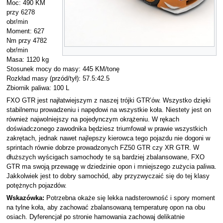
Moc: 490 KM
przy 6278
obr/min
Moment: 627
Nm przy 4782
obr/min
Masa: 1120 kg
Stosunek mocy do masy: 445 KM/tonę
Rozkład masy (przód/tył): 57.5:42.5
Zbiornik paliwa: 100 L
FXO GTR jest najłatwiejszym z naszej trójki GTR’ów. Wszystko dzięki
stabilnemu prowadzeniu i napędowi na wszystkie koła. Niestety jest on
również najwolniejszy na pojedynczym okrążeniu. W rękach
doświadczonego zawodnika będziesz triumfował w prawie wszystkich
zakrętach, jednak nawet najlepszy kierowca tego pojazdu nie dogoni w
sprintach równie dobrze prowadzonych FZ50 GTR czy XR GTR. W
dłuższych wyścigach samochody te są bardziej zbalansowane, FXO
GTR ma swoją przewagę w dziedzinie opon i mniejszego zużycia paliwa.
Jakkolwiek jest to dobry samochód, aby przyzwyczaić się do tej klasy
potężnych pojazdów.
Wskazówka:
Potrzebna okaże się lekka nadsterowność i spory moment
na tylne koła, aby zachować zbalansowaną temperaturę opon na obu
osiach. Dyferencjał po stronie hamowania zachowaj delikatnie