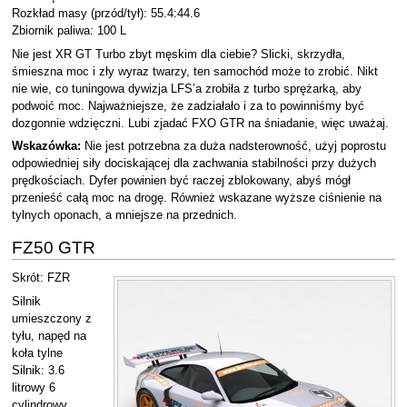
Rozkład masy (przód/tył): 55.4:44.6
Zbiornik paliwa: 100 L
Nie jest XR GT Turbo zbyt męskim dla ciebie? Slicki, skrzydła,
śmieszna moc i zły wyraz twarzy, ten samochód może to zrobić. Nikt
nie wie, co tuningowa dywizja LFS’a zrobiła z turbo sprężarką, aby
podwoić moc. Najważniejsze, że zadziałało i za to powinniśmy być
dozgonnie wdzięczni. Lubi zjadać FXO GTR na śniadanie, więc uważaj.
Wskazówka:
Nie jest potrzebna za duża nadsterowność, użyj poprostu
odpowiedniej siły dociskającej dla zachwania stabilności przy dużych
prędkościach. Dyfer powinien być raczej zblokowany, abyś mógł
przenieść całą moc na drogę. Również wskazane wyższe ciśnienie na
tylnych oponach, a mniejsze na przednich.
FZ50 GTR
Skrót: FZR
Silnik
umieszczony z
tyłu, napęd na
koła tylne
Silnik: 3.6
litrowy 6
cylindrowy