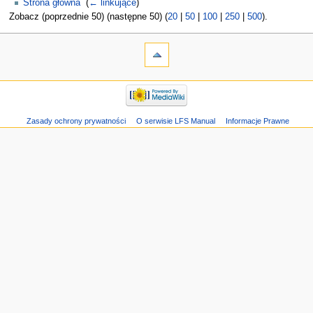
Strona główna
‎
(
← linkujące
)
Zobacz (poprzednie 50) (następne 50) (
20
|
50
|
100
|
250
|
500
).
Zasady ochrony prywatności
O serwisie LFS Manual
Informacje Prawne