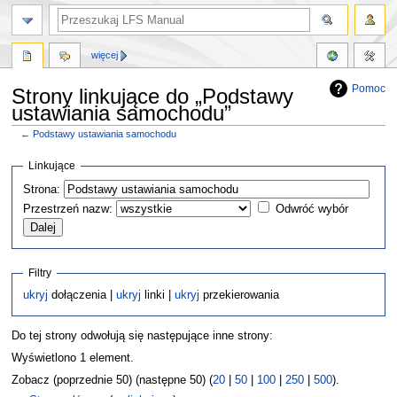
więcej
Pomoc
Strony linkujące do „Podstawy
ustawiania samochodu”
←
Podstawy ustawiania samochodu
Przejdź
Przejdź
Linkujące
do
do
Strona:
nawigacji
wyszukiwania
Przestrzeń nazw:
Odwróć wybór
Filtry
ukryj
dołączenia |
ukryj
linki |
ukryj
przekierowania
Do tej strony odwołują się następujące inne strony:
Wyświetlono 1 element.
Zobacz (poprzednie 50) (następne 50) (
20
|
50
|
100
|
250
|
500
).