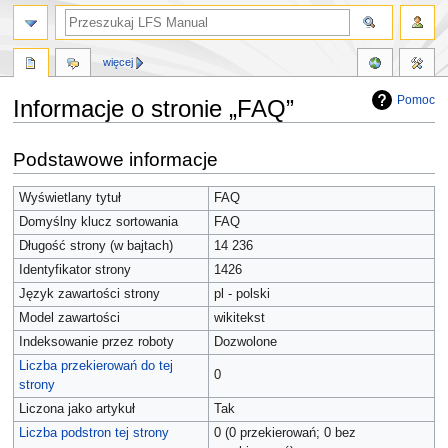
więcej
Pomoc
Informacje o stronie „FAQ”
Przejdź
Przejdź
Podstawowe informacje
do
do
nawigacji
wyszukiwania
Wyświetlany tytuł
FAQ
Domyślny klucz sortowania
FAQ
Długość strony (w bajtach)
14 236
Identyfikator strony
1426
Język zawartości strony
pl - polski
Model zawartości
wikitekst
Indeksowanie przez roboty
Dozwolone
Liczba przekierowań do tej
0
strony
Liczona jako artykuł
Tak
Liczba podstron tej strony
0 (0 przekierowań; 0 bez