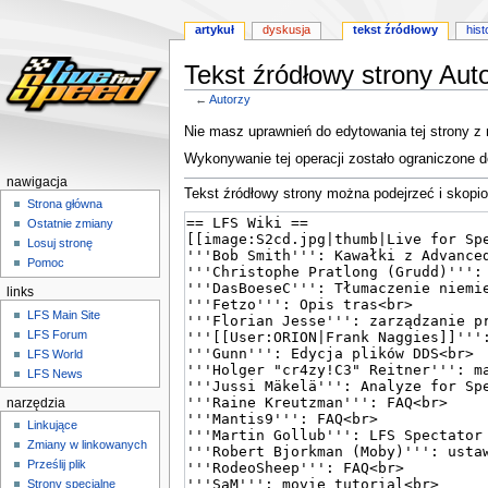
artykuł
dyskusja
tekst źródłowy
hist
Tekst źródłowy strony Aut
←
Autorzy
Przejdź
Przejdź
Nie masz uprawnień do edytowania tej strony z
do
do
Wykonywanie tej operacji zostało ograniczone 
nawigacji
wyszukiwania
nawigacja
Tekst źródłowy strony można podejrzeć i skopi
Strona główna
Ostatnie zmiany
Losuj stronę
Pomoc
links
LFS Main Site
LFS Forum
LFS World
LFS News
narzędzia
Linkujące
Zmiany w linkowanych
Prześlij plik
Strony specjalne