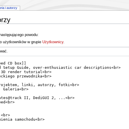
oria i autorzy
orzy
 następującego powodu:
do użytkowników w grupie
Użytkownicy
.
ować.